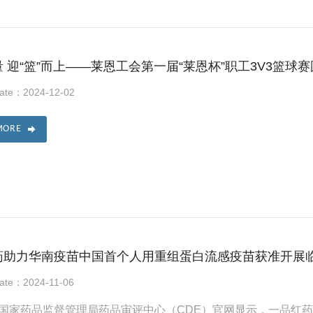
 迎“篮”而上——莱恩工会第一届“莱恩杯”职工3V3篮球
Date：2024-12-02
MORE
药助力华南疫苗中国首个人用重组蛋白流感疫苗获准开展
Date：2024-11-06
国家药品监督管理局药品审评中心（CDE）官网显示，一品红