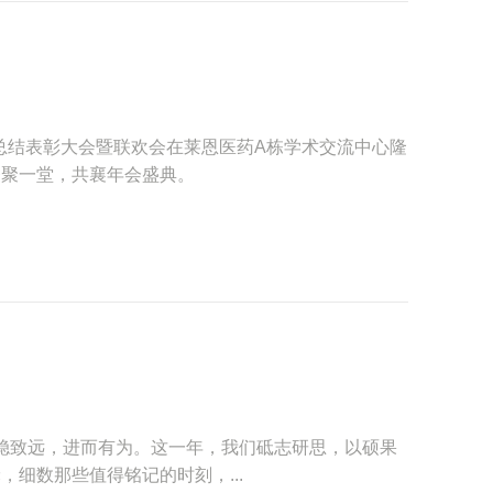
年度总结表彰大会暨联欢会在莱恩医药A栋学术交流中心隆
齐聚一堂，共襄年会盛典。
，行稳致远，进而有为。这一年，我们砥志研思，以硕果
细数那些值得铭记的时刻，...