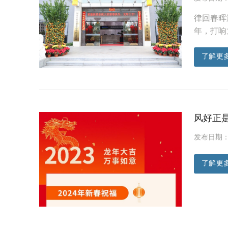
律回春晖
年，打响
了解更
风好正
发布日期：20
了解更