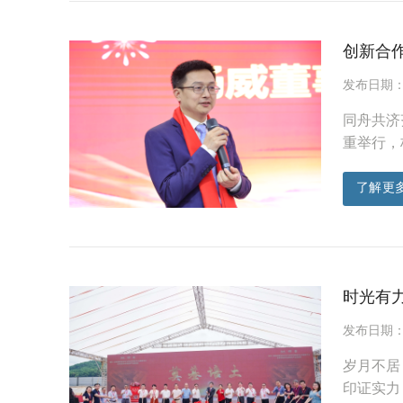
创新合作
发布日期：20
同舟共济
重举行，
了解更
时光有力
发布日期：20
岁月不居
印证实力