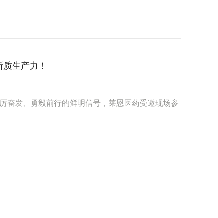
新质生产力！
放踔厉奋发、勇毅前行的鲜明信号，莱恩医药受邀现场参