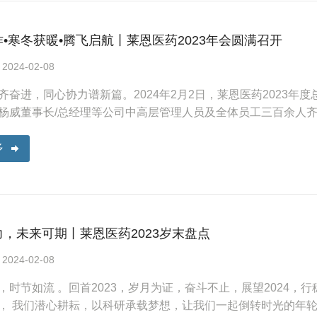
•寒冬获暖•腾飞启航丨莱恩医药2023年会圆满召开
24-02-08
齐奋进，同心协力谱新篇。2024年2月2日，莱恩医药2023
杨威董事长/总经理等公司中高层管理人员及全体员工三百余人
多
，未来可期丨莱恩医药2023岁末盘点
24-02-08
，时节如流 。回首2023，岁月为证，奋斗不止，展望2024
， 我们潜心耕耘，以科研承载梦想，让我们一起倒转时光的年轮，