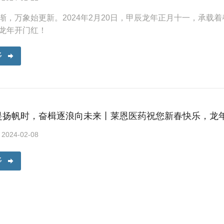
渐，万象始更新。2024年2月20日，甲辰龙年正月十一，承载
龙年开门红！
多
是扬帆时，奋楫逐浪向未来丨莱恩医药祝您新春快乐，龙
24-02-08
多