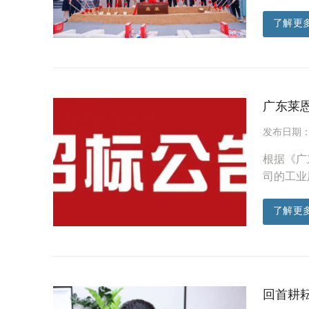
了解更
广东莱
发布日期：20
根据《广
司的工业
了解更
回首耕耘