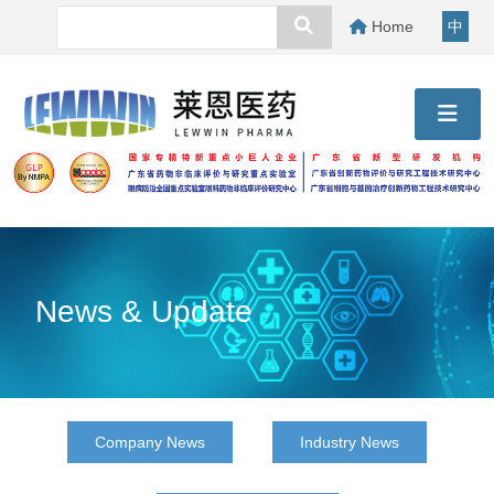
Home
中
News & Update
Company News
Industry News