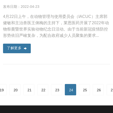
发布日期：2022-04-23
4月22日上午，在动物管理与使用委员会（IACUC）主席郭
健敏和主治兽医王俐梅的主持下，莱恩医药开展了2022年动
物祭奠暨世界实验动物纪念日活动。由于当前新冠疫情防控
形势依旧严峻复杂，为配合政府减少人员聚集的要求...
了解更多
19
20
21
22
23
24
25
26
2