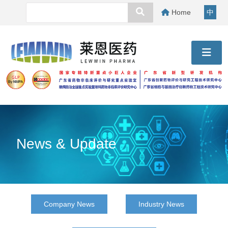
Home
中
News & Update
Company News
Industry News