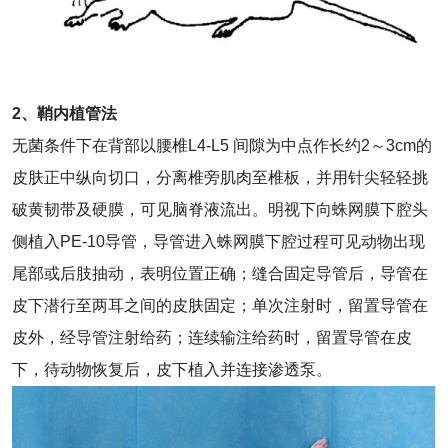
2、鞘内植管法
无菌条件下在背部以腰椎L4-L5 间隙为中点作长约2～3cm的
皮肤正中纵向切口，分离椎旁肌肉至椎板，并用针尖轻轻挑
破黄韧带及硬膜，可见脑脊液流出。明视下向蛛网膜下腔头
侧植入PE-10导管，导管进入蛛网膜下腔过程可见动物出现
尾部或后肢抽动，表明位置正确；缝合固定导管后，导管在
皮下潜行至两耳之间的皮肤固定；单次注射时，留置导管在
皮外，经导管注射给药；连续输注给药时，留置导管在皮
下，待动物恢复后，皮下植入并连接渗透泵。