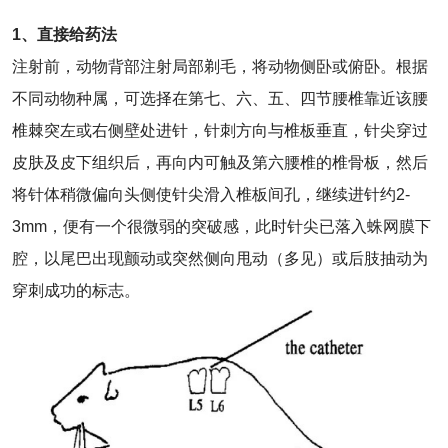
1、直接给药法
注射前，动物背部注射局部剃毛，将动物侧卧或俯卧。根据
不同动物种属，可选择在第七、六、五、四节腰椎靠近该腰
椎棘突左或右侧壁处进针，针刺方向与椎板垂直，针尖穿过
皮肤及皮下组织后，再向内可触及第六腰椎的椎骨板，然后
将针体稍微偏向头侧使针尖滑入椎板间孔，继续进针约2-
3mm，便有一个很微弱的突破感，此时针尖已落入蛛网膜下
腔，以尾巴出现颤动或突然侧向甩动（多见）或后肢抽动为
穿刺成功的标志。