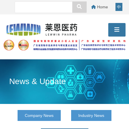
Home
中
News & Update
Company News
Industry News