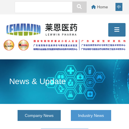
Home
中
News & Update
Company News
Industry News