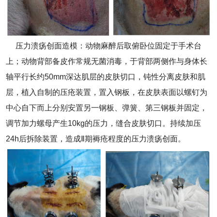
压力溃疡创面造模：动物麻醉后取俯卧位固定于手术台
上；动物背部备皮作常规无菌消毒，于背部两侧作与身体长
轴平行长约50mm深达肌层的皮肤切口，钝性分离皮肤和肌
层，植入自制的压疮装置，置入钢板，在皮肤表面以螺钉为
中心自下而上分别安置另一钢板、弹簧、第三钢板并固定，
调节加力螺母产生10kg的压力，缝合皮肤切口。持续加压
24h后拆除装置，造成Ⅱ期褥疮程度的压力溃疡创面。