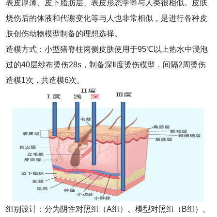
表皮厚薄、皮下脂肪层、表皮形态学等与人类很相似。皮肤
烧伤后的体液和代谢变化等与人也非常相似，是进行各种皮
肤创伤动物模型制备的理想选择。
造模方式：小型猪脊柱两侧皮肤使用于95℃以上热水中浸泡
过的40层纱布烫伤28s，制备深Ⅱ度烫伤模型，间隔2周烫伤
造模1次，共造模6次。
组别设计：分为阴性对照组（A组）、模型对照组（B组）、