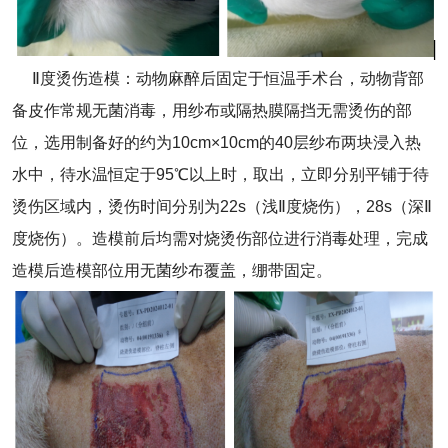
Ⅱ度烫伤造模：动物麻醉后固定于恒温手术台，动物背部
备皮作常规无菌消毒，用纱布或隔热膜隔挡无需烫伤的部
位，选用制备好的约为10cm×10cm的40层纱布两块浸入热
水中，待水温恒定于95℃以上时，取出，立即分别平铺于待
烫伤区域内，烫伤时间分别为22s（浅Ⅱ度烧伤），28s（深Ⅱ
度烧伤）。造模前后均需对烧烫伤部位进行消毒处理，完成
造模后造模部位用无菌纱布覆盖，绷带固定。