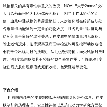
试物相关的具有毒性学意义的改变。NOALE大于2mm×2次/
天（给药面积约为10%体表面积），相当于临床给药的2
倍。血浆中受试物的暴露量极低，末次给药后在给药皮肤处
各剂量组均能测到一定量的药物浓度，且各剂量组浓度均与
给药剂量呈良好的线性关系，在皮肤中的暴露量均无蓄积。
除上述情况外，临床观察及病理学检查均可见模型动物造模
创伤部位出现明显的浅Ⅱ度、深Ⅱ度烧伤特征，而受试物对浅Ⅱ
度、深Ⅱ度烧伤皮肤具有较好的愈合修复作用，可降低深Ⅱ度
烧伤后皮肤出现瘢痕或瘢痕收缩、色素沉着等变化。
平台介绍
拥有国内领先的皮肤制剂型药物的非临床评价体系。在皮
肤制剂的药理毒理、安全性评价以及药代动力学研究方面都