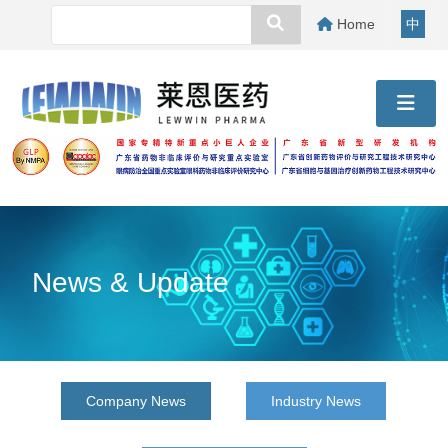
Home
中
News & Update
Company News
Industry News