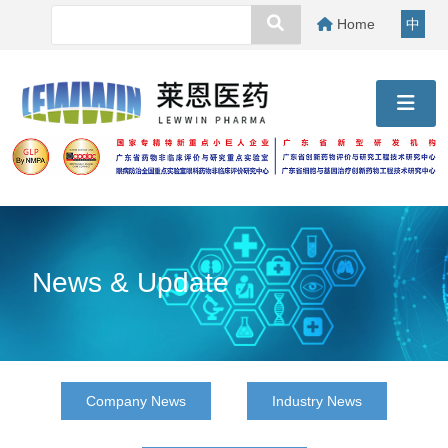
Home
中
News & Update
Company News
Industry News