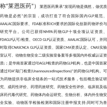
称
莱恩医药
）
“
”
莱恩医药乘承
发现药物是偶然，做优
“
药物是必然
的宗旨，成功打造了符合国际国内
规范、
”
GLP
国际要求、
标准和
要求的国际化创新药物评价
AAALAC
FDA
ICH
研究平台。公司已获得
药物
十项全项认证资质
NMPA
GLP
认可
检查、
认证资质、
国际认可，并同
FDAGLP
/
OECD GLP
AAALAC
时取得
认证资质、国家
资质认定、
实
CNASCNCA GLP
CMA
CNAS
室认可、动物生物安全二级实验室备案等多项国内外权威认证资
质
；是华南首家通过
检查的药物
机构，也是中国首家
;
FDAGLP
GLP
通过
敲门检查
的药物
机构。
FDA“
(UnannouncedInspections)”
GLP
为药物提供非临床全链条的一站式技术服务，包括概念验证研
究、成药性评价、药理药效研究、药物安全性评价、临床前及临
床药代毒代研究、药物体内命运研究、生物分析、体内外生物安
全实验、动物医学检验检测和国际注册申报支持
同时可为
;