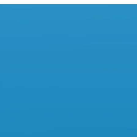
中国首家通过美国
FDA GLP“Unannounced Insprctions”
的药物非临床评
价研究机构，拥有
NMPA
十项全项
GLP
认证资质， 在多种属动物、多
业务范围获国际
AAALAC
完全认可资质的药物非临床评价研究机构