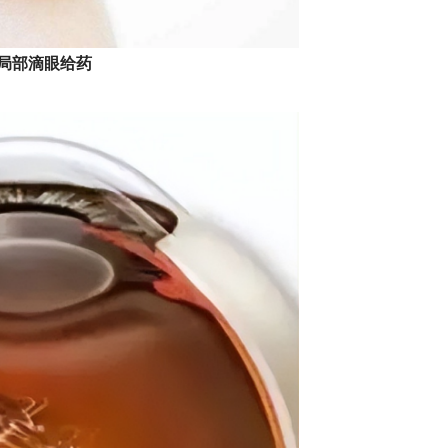
眼局部滴眼给药