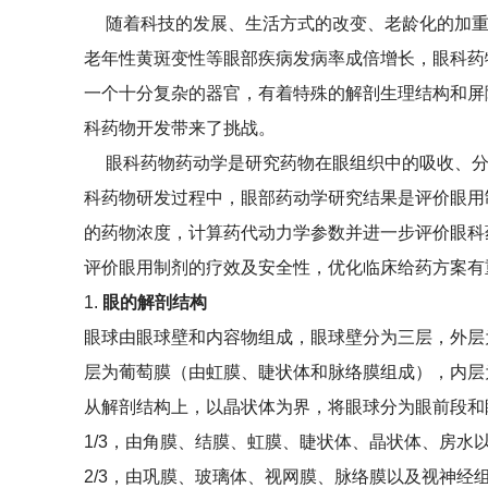
随着科技的发展、生活方式的改变、老龄化的加重
老年性黄斑变性等眼部疾病发病率成倍增长，眼科药
一个十分复杂的器官，有着特殊的解剖生理结构和屏
科药物开发带来了挑战。
眼科药物药动学是研究药物在眼组织中的吸收、分
科药物研发过程中，眼部药动学研究结果是评价眼用
的药物浓度，计算药代动力学参数并进一步评价眼科
评价眼用制剂的疗效及安全性，优化临床给药方案有
1.
眼的解剖结
构
眼球由眼球壁和内容物组成，眼球壁分为三层，外层
层为葡萄膜（由虹膜、睫状体和脉络膜组成），内层
从解剖结构上，以晶状体为界，将眼球分为眼前段和
1/3，由角膜、结膜、虹膜、睫状体、晶状体、房
2/3，由巩膜、玻璃体、视网膜、脉络膜以及视神经