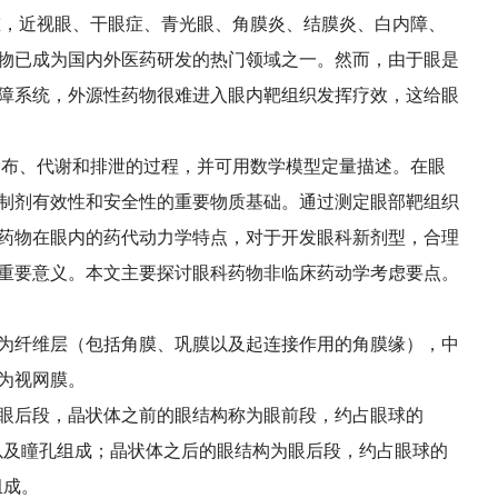
，近视眼、干眼症、青光眼、角膜炎、结膜炎、白内障、
物已成为国内外医药研发的热门领域之一。然而，由于眼是
障系统，外源性药物很难进入眼内靶组织发挥疗效，这给眼
布、代谢和排泄的过程，并可用数学模型定量描述。在眼
制剂有效性和安全性的重要物质基础。通过测定眼部靶组织
药物在眼内的药代动力学特点，对于开发眼科新剂型，合理
重要意义。本文主要探讨眼科药物非临床药动学考虑要点。
为纤维层（包括角膜、巩膜以及起连接作用的角膜缘），中
为视网膜。
眼后段，晶状体之前的眼结构称为眼前段，约占眼球的
水以及瞳孔组成；晶状体之后的眼结构为眼后段，约占眼球的
组成。