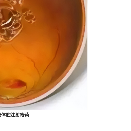
玻璃体腔注射给药