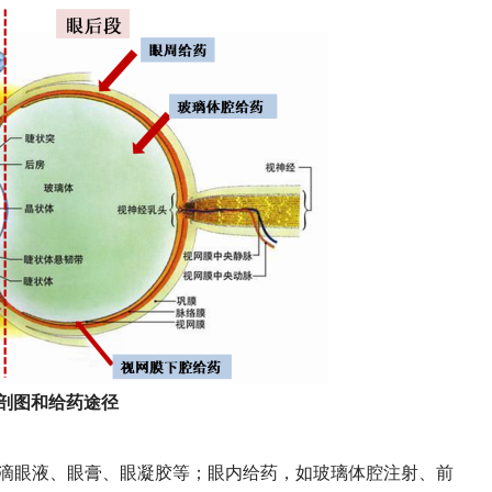
解剖图和给药途径
滴眼液、眼膏、眼凝胶等；眼内给药，如玻璃体腔注射、前