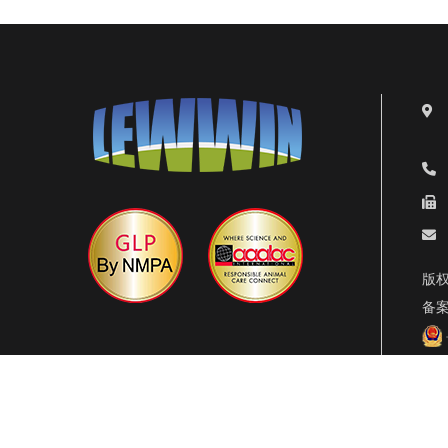
版权
备
技