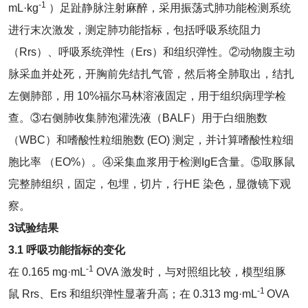
-1
mL·kg
）足趾静脉注射麻醉，采用振荡式肺功能检测系统
进行末次激发，测定肺功能指标，包括呼吸系统阻力
（Rrs）、呼吸系统弹性（Ers）和组织弹性。②动物腹主动
脉采血并处死，开胸前先结扎气管，然后将全肺取出，结扎
左侧肺部，用 10%福尔马林溶液固定，用于组织病理学检
查。③右侧肺收集肺泡灌洗液（BALF）用于白细胞数
（WBC）和嗜酸性粒细胞数 (EO) 测定，并计算嗜酸性粒细
胞比率 （EO%）。④采集血浆用于检测IgE含量。⑤取豚鼠
完整肺组织，固定，包埋，切片，行HE 染色，显微镜下观
察。
3
试验结果
3.1 呼吸功能
指标的变化
-1
在 0.165 mg·mL
OVA 激发时，与对照组比较，模型组豚
-1
鼠 Rrs、Ers 和组织弹性显著升高；在 0.313 mg·mL
OVA