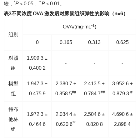
*
**
较，
P
＜0.05，
P
＜0.01。
表3
不同浓度 OVA 激发后对豚鼠组织弹性的影响（n
=6
）
-1
OVA/(mg·mL
)
组别
0
0.165
0.313
0.625
对照
1.909 3 ±
-
-
-
组
0.400 2
模型
1.947 3 ±
2.380 7 ±
2.413 5 ±
3.952 6 ±
##
##
#
组
0.475 9
0.858 5
0.784 7
0.879 3
特布
1.972 3 ±
2.034 4 ±
2.504 6 ±
4.690 6 ±
他林
**
0.464 6
0.620 6
0.820 8
2.898 4
组