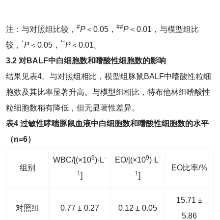
#
##
注：与对照组比较，
P
＜0.05，
P
＜0.01，与模型组比
*
**
较，
P
＜0.05，
P
＜0.01。
3.2 对BALF中白细胞数和嗜酸性细胞数的影响
结果见表4。与对照组相比，模型组豚鼠BALF中嗜酸性粒细
胞数及其比率显著升高。与模型组相比，特布他林组嗜酸性
粒细胞数稍有降低，但无显著性差异。
表4
过敏性哮喘豚鼠血液中白细胞数和嗜酸性细胞数的水平
（n
=6
）
9
-
9
-
WBC/[(×10
)·L
EO/[(×10
)·L
组别
EO比率/%
1
1
]
]
15.71 ±
对照组
0.77 ± 0.27
0.12 ± 0.05
5.86