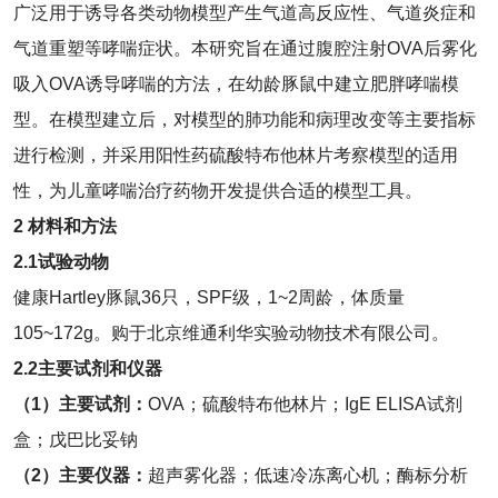
广泛用于诱导各类动物模型产生气道高反应性、气道炎症和
气道重塑等哮喘症状。本研究旨在通过腹腔注射OVA后雾化
吸入OVA诱导哮喘的方法，在幼龄豚鼠中建立肥胖哮喘模
型。在模型建立后，对模型的肺功能和病理改变等主要指标
进行检测，并采用阳性药硫酸特布他林片考察模型的适用
性，为儿童哮喘治疗药物开发提供合适的模型工具。
2 材料和方法
2.1
试验动物
健康Hartley豚鼠36只，SPF级，1~2周龄，体质量
105~172g。购于北京维通利华实验动物技术有限公司。
2.2主要试剂和仪器
（1）主要试剂：
OVA；硫酸特布他林片；IgE ELISA试剂
盒；戊巴比妥钠
（2）主要仪器：
超声雾化器；低速冷冻离心机；酶标分析