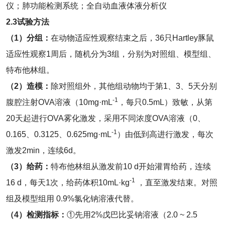
仪；肺功能检测系统；全自动血液体液分析仪
2.3试验方法
（1）分组：
在动物适应性观察结束之后，36只Hartley豚鼠
适应性观察1周后，随机分为3组，分别为对照组、模型组、
特布他林组。
（
2
）造模：
除对照组外，其他组动物均于第1、3、5天分别
-1
腹腔注射OVA溶液（10mg·mL
，每只0.5mL）致敏，从第
20天起进行OVA雾化激发，采用不同浓度OVA溶液（0、
-1
0.165、0.3125、0.625mg·mL
）由低到高进行激发，每次
激发2min，连续6d。
（
3
）给药：
特布他林组从激发前10 d开始灌胃给药，连续
-1
16 d，每天1次，给药体积10mL·kg
，直至激发结束。对照
组及模型组用 0.9%氯化钠溶液代替。
（
4
）检测指标：
①先用2%戊巴比妥钠溶液（2.0 ~ 2.5