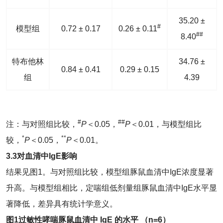
35.20 ±
#
模型组
0.72 ± 0.17
0.26 ± 0.11
##
8.40
特布他林
34.76 ±
0.84 ± 0.41
0.29 ± 0.15
组
4.39
#
##
注：与对照组比较，
P
＜0.05，
P
＜0.01，与模型组比
*
**
较，
P
＜0.05，
P
＜0.01。
3.3对血清中IgE影响
结果见图1。与对照组比较，模型组豚鼠血清中IgE浓度显著
升高。与模型组相比，定喘组低剂量组豚鼠血清中IgE水平显
著降低，差异具有统计学意义。
图
1
过敏性哮喘豚鼠血清中
IgE
的水平
（
n=6
）