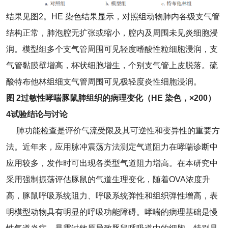
结果见图2。HE 染色结果显示，对照组动物肺内各级支气管
结构正常，肺泡腔无扩张或缩小，腔内及周围未见炎细胞浸
润。模型组多个支气管周围可见轻度嗜酸性粒细胞浸润，支
气管黏膜壁增高，杯状细胞增生，个别支气管上皮脱落。硫
酸特布他林组细支气管周围可见极轻度炎性细胞浸润。
图 2过敏性哮喘豚鼠肺组织的病理变化（HE 染色，×200）
4试验结论与讨论
肺功能检查是评价气流受限及其可逆性和变异性的重要方
法。近年来，应用脉冲震荡方法测定气道阻力在哮喘诊断中
应用较多，发作时可出现各类型气道阻力增高。在本研究中
采用强制振荡评估豚鼠的气道生理变化，随着OVA浓度升
高，豚鼠呼吸系统阻力、呼吸系统弹性和组织弹性增高，表
明模型动物具有明显的呼吸功能障碍。哮喘的病理基础是慢