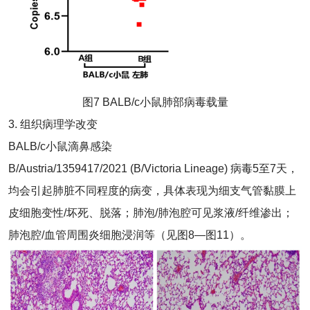
图7 BALB/c小鼠肺部病毒载量
3. 组织病理学改变
BALB/c小鼠滴鼻感染
B/Austria/1359417/2021 (B/Victoria Lineage) 病毒5至7天，
均会引起肺脏不同程度的病变，具体表现为细支气管黏膜上
皮细胞变性/坏死、脱落；肺泡/肺泡腔可见浆液/纤维渗出；
肺泡腔/血管周围炎细胞浸润等（见图8—图11）。