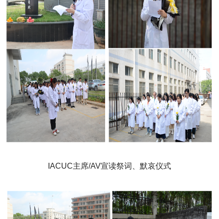
IACUC主席/AV宣读祭词、默哀仪式