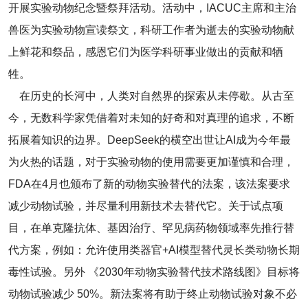
开展实验动物纪念暨祭拜活动。活动中，IACUC主席和主治
兽医为实验动物宣读祭文，科研工作者为逝去的实验动物献
上鲜花和祭品，感恩它们为医学科研事业做出的贡献和牺
牲。
在历史的长河中，人类对自然界的探索从未停歇。从古至
今，无数科学家凭借着对未知的好奇和对真理的追求，不断
拓展着知识的边界。DeepSeek的横空出世让AI成为今年最
为火热的话题，对于实验动物的使用需要更加谨慎和合理，
FDA在4月也颁布了新的动物实验替代的法案，该法案要求
减少动物试验，并尽量利用新技术去替代它。关于试点项
目，在单克隆抗体、基因治疗、罕见病药物领域率先推行替
代方案，例如：允许使用类器官+AI模型替代灵长类动物长期
毒性试验。另外 《2030年动物实验替代技术路线图》目标将
动物试验减少 50%。新法案将有助于终止动物试验对象不必