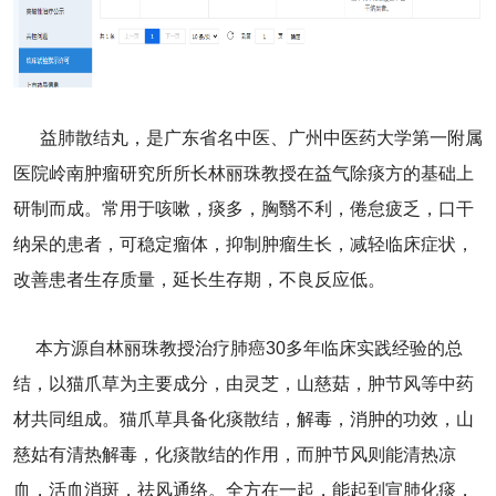
益肺散结丸，是广东省名中医、广州中医药大学第一附属
医院岭南肿瘤研究所所长林丽珠教授在益气除痰方的基础上
研制而成。常用于咳嗽，痰多，胸翳不利，倦怠疲乏，口干
纳呆的患者，可稳定瘤体，抑制肿瘤生长，减轻临床症状，
改善患者生存质量，延长生存期，不良反应低。
本方源自林丽珠教授治疗肺癌30多年临床实践经验的总
结，以猫爪草为主要成分，由灵芝，山慈菇，肿节风等中药
材共同组成。猫爪草具备化痰散结，解毒，消肿的功效，山
慈姑有清热解毒，化痰散结的作用，而肿节风则能清热凉
血，活血消斑，祛风通络。全方在一起，能起到宣肺化痰，