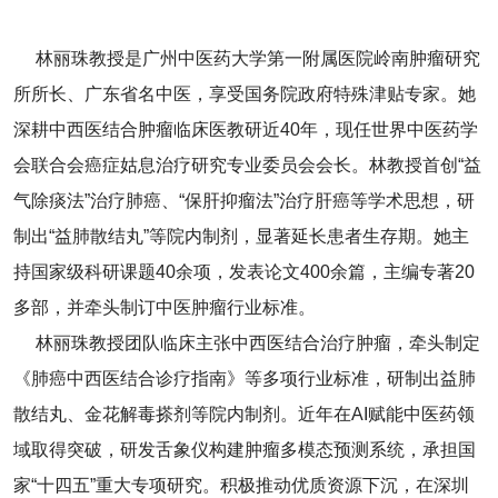
林丽珠教授是广州中医药大学第一附属医院岭南肿瘤研究
所所长、广东省名中医，享受国务院政府特殊津贴专家。她
深耕中西医结合肿瘤临床医教研近40年，现任世界中医药学
会联合会癌症姑息治疗研究专业委员会会长。林教授首创“益
气除痰法”治疗肺癌、“保肝抑瘤法”治疗肝癌等学术思想，研
制出“益肺散结丸”等院内制剂，显著延长患者生存期。她主
持国家级科研课题40余项，发表论文400余篇，主编专著20
多部，并牵头制订中医肿瘤行业标准。
林丽珠教授团队临床主张中西医结合治疗肿瘤，牵头制定
《肺癌中西医结合诊疗指南》等多项行业标准，研制出益肺
散结丸、金花解毒搽剂等院内制剂。近年在AI赋能中医药领
域取得突破，研发舌象仪构建肿瘤多模态预测系统，承担国
家“十四五”重大专项研究。积极推动优质资源下沉，在深圳