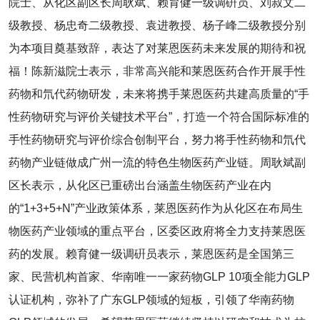
院士、从化区副区长周耿斌、赖育健一级调硏员、刘叔文二
级教授、杨忠奇二级教授、袁进教授、杨子峰二级教授分别
为本项目奠基致辞，表达了对莱恩医药未来发展的期待和祝
福！陈新滋院士表示，非常高兴能和莱恩医药合作开展手性
药物和氘代药物研发，未来将携手莱恩医药共建高质量的“手
性药物研究与评价关键技术平台”，打造一个符合国际标准的
手性药物研究与评价综合创制平台，努力将手性药物和氘代
药物产业链做成广州一流的特色生物医药产业链。周耿斌副
区长表示，从化区已重磅出台涵盖生物医药产业在内
的“1+3+5+N”产业政策体系，莱恩医药作为从化区在布局生
物医药产业领域的重点平台，区委区政府将全力支持莱恩医
药的发展。赖育健一级调硏员表示，莱恩医药是全国第三
家、民营机构首家、华南唯一一家药物GLP 10项全能力GLP
认证机构，弥补了广东GLP领域的短板，引领了华南药物