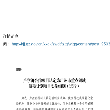
详情请查
阅：
http://kjj.gz.gov.cn/xxgk/zwdt/tztg/wjgg/content/post_95